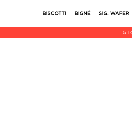
BISCOTTI
BIGNÉ
SIG. WAFER
Gli 
Ciocofroll
Capricci
Primi A
Pun