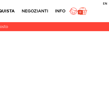
EN
QUISTA
NEGOZIANTI
INFO
0
gosto
Rustici Integrali
Ciambelline
atti