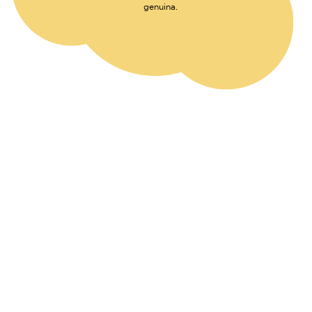
genuina.
Tante fibre,
tanto benessere