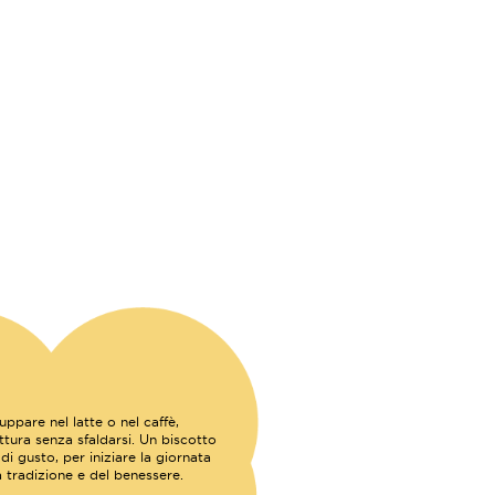
ppare nel latte o nel caffè,
tura senza sfaldarsi. Un biscotto
i gusto, per iniziare la giornata
a tradizione e del benessere.