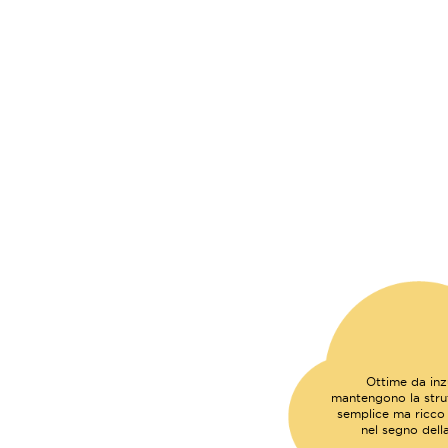
Ottime da inzu
mantengono la strut
semplice ma ricco d
nel segno dell