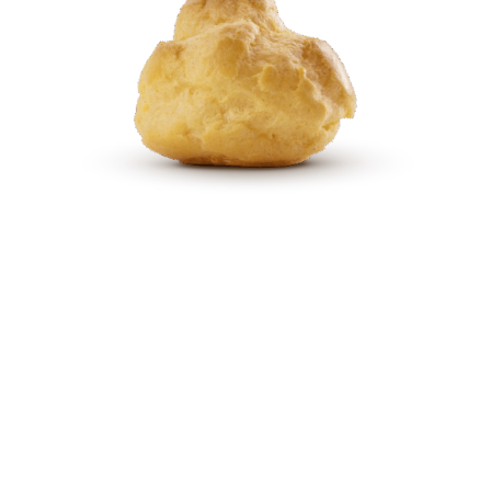
Solo uova fresc
sgusciate al mo